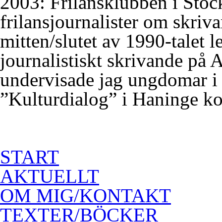
2003: Frilansklubben i Stock
frilansjournalister om skriv
mitten/slutet av 1990-talet l
journalistiskt skrivande på
undervisade jag ungdomar i 
”Kulturdialog” i Haninge 
START
AKTUELLT
OM MIG/KONTAKT
TEXTER/BÖCKER