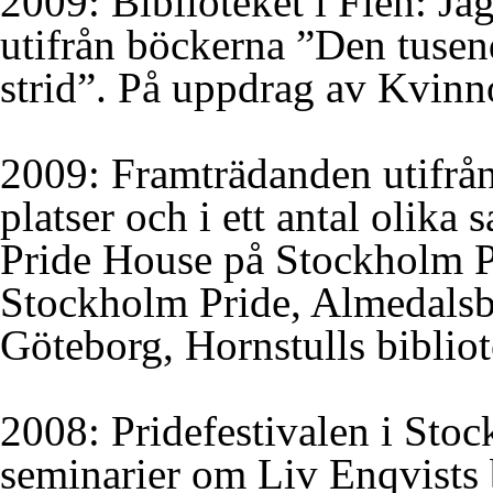
2009: Biblioteket i Flen: Ja
utifrån böckerna ”Den tusen
strid”. På uppdrag av Kvin
2009: Framträdanden utifrån 
platser och i ett antal olik
Pride House på Stockholm Pr
Stockholm Pride, Almedalsbi
Göteborg, Hornstulls bibliot
2008: Pridefestivalen i Stoc
seminarier om Liv Enqvists 